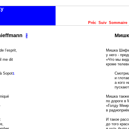
ky
Préc
Suiv
Sommaire
91