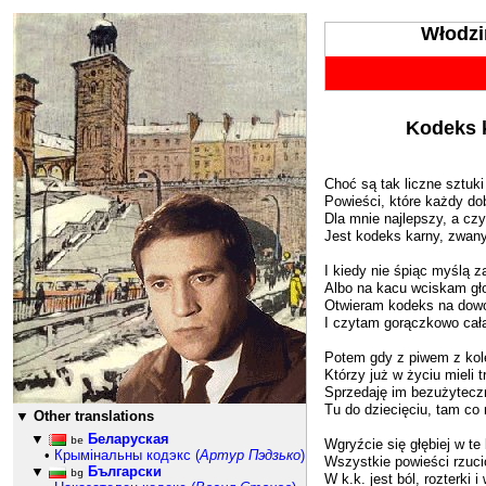
Włodzi
753