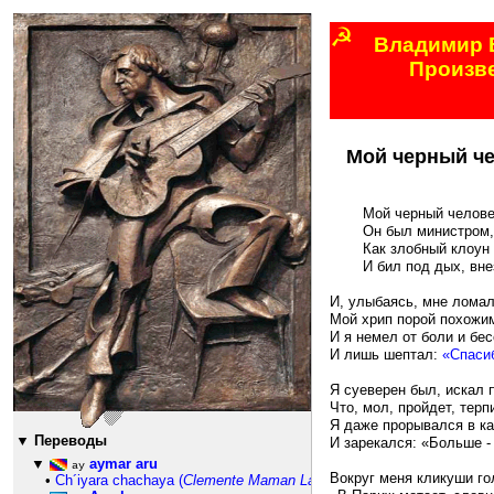
☭
Владимир 
Произв
880