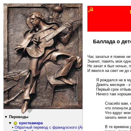
☭
752