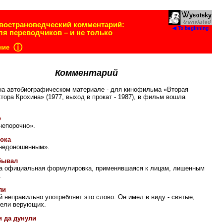
вострановедческий комментарий:
◀ To beginning
ля переводчиков – и не только
ⓘ
ние