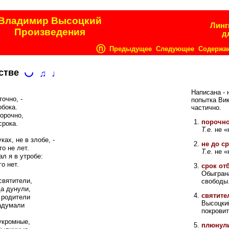
Владимир Высоцкий
Линг
Произведения
д
ⓝ
Предыдущее
Следующее
Содержа