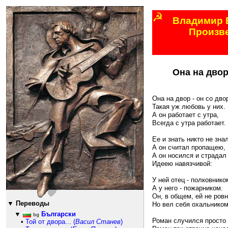
☭
Владимир 
Произв
177