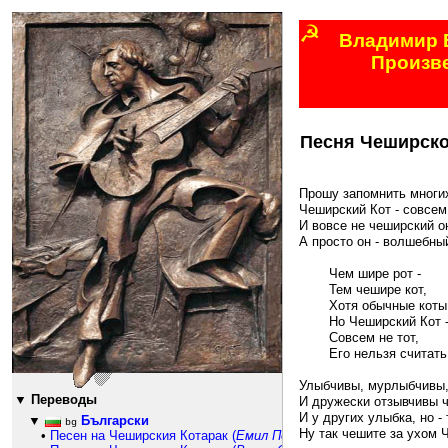
☭
Владимир 
Произв
618