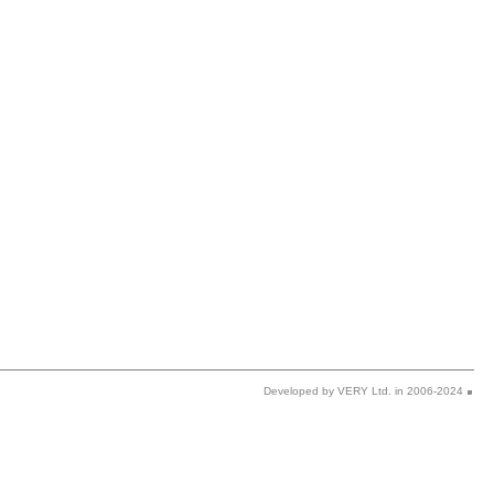
Developed by VERY Ltd. in 2006-2024