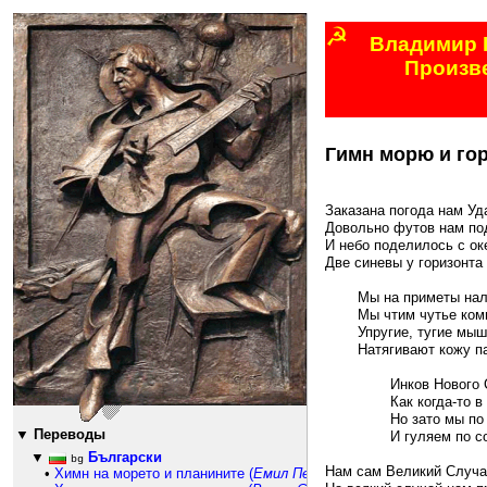
☭
Владимир 
Произв
789