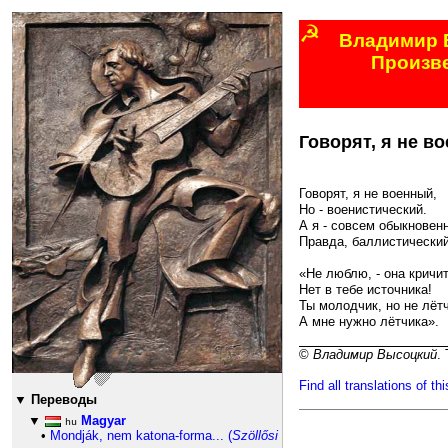
☭
Владимир 
Произв
60