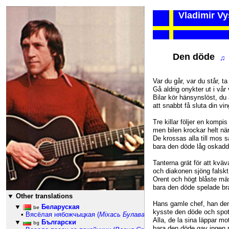
Vladimir Vys
73