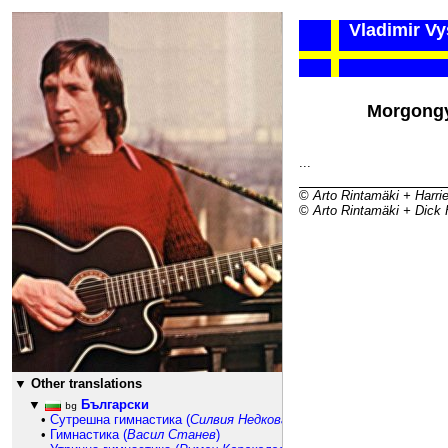
Vladimir Vys
139