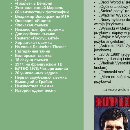
„Drogi Wołodia” (
„Ogólnonarodowy W
„Śmierć poety” (re
„Władimir Wysocki:
„Niewymyślone ded
wersja językowa)
„Wysocki w Meksyk
językowa, napisy w 
„Wojaż z Wysockim”
języku angielskim)
„Asteroid 2374: Ż
językowa)
„28.07.1980” (zdj
telewizję duńską i n
„Vladimir Vysotski
fińskim)
„Francuski sen” - 
„Mam co zaśpiewa
językowa)
...i wiele-wiele 