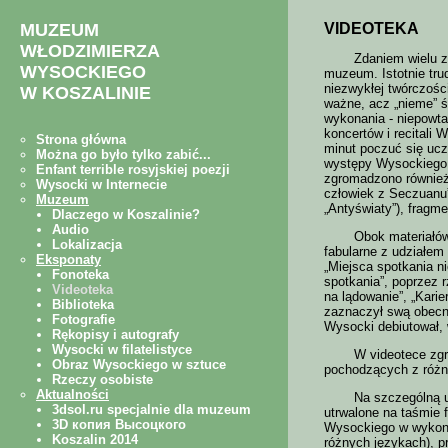
VIDEOTEKA
Zdaniem wielu z
muzeum. Istotnie trud
niezwykłej twórczości
ważne, acz „nieme” ś
wykonania - niepowt
koncertów i recitali
minut poczuć się uc
występy Wysockiego 
zgromadzono również 
człowiek z Seczuanu”)
„Antyświaty”), fragm
Obok materiałów
fabularne z udziałem
„Miejsca spotkania ni
spotkania”, poprzez r
na lądowanie”, „Kari
zaznaczył swą obecno
Wysocki debiutował, w
W videotece zg
pochodzących z różn
Na szczególną 
utrwalone na taśmie 
Wysockiego w wykonan
różnych językach), p