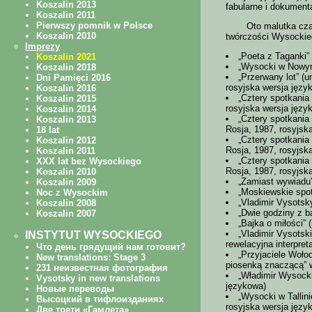
fabularne i dokument
Oto malutka cz
twórczości Wysockie
„Poeta z Taganki”
„Wysocki w Nowym 
„Przerwany lot” (u
rosyjska wersja języ
„Cztery spotkania
rosyjska wersja języ
„Cztery spotkania
Rosja, 1987, rosyjsk
„Cztery spotkania
Rosja, 1987, rosyjsk
„Cztery spotkani
Rosja, 1987, rosyjsk
„Zamiast wywiadu” 
„Moskiewskie spotk
„Vladimir Vysotsky
„Dwie godziny z b
„Bajka o miłości” 
„Vladimir Vysotski
rewelacyjna interpre
„Przyjaciele Woło
piosenką znaczącą” w
„Władimir Wysocki
językowa)
„Wysocki w Tallini
rosyjska wersja języ