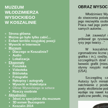
OBRAZ WYSOC
Włodzimierz Wys
do stworzenia poświ
jego niezwykła osob
Praca nad jego portr
samych autorów...
Jak zauważył n
próbował go rysowa
rysy jego twarzy...”
W koszalińs
zgromadzono liczne p
grafika i in.), rzeź
szczególnych dzieł 
lwowski grafik (mie
słynny rosyjski ma
(USA).
Szczególną cz
Autorzy tych miniat
natchnienie z prze
poety ekslibrisów po
wydaje się nawet ka
graficzne perełki, i