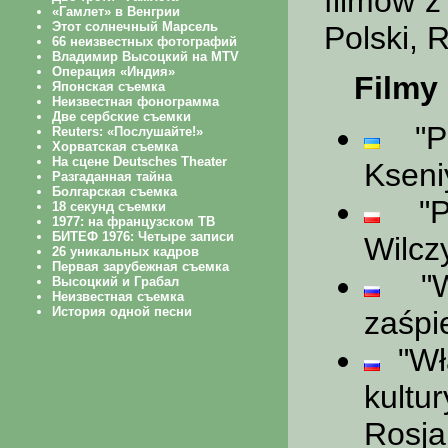
filmów z 
Polski, R
Filmy
"Pa
Kseni
"Po
Wilcz
"Wł
zaśpi
"Wła
kultu
Rosja