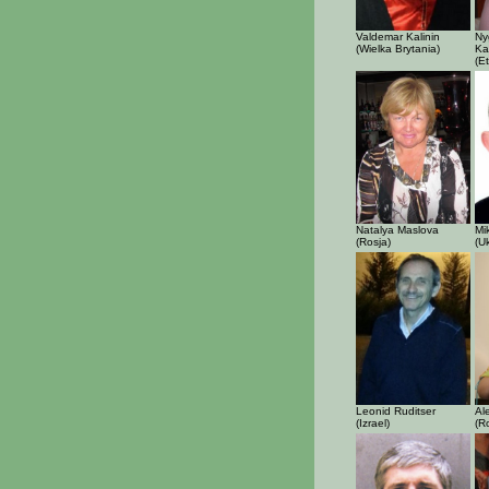
Valdemar Kalinin
Ny
(Wielka Brytania)
Ka
(Et
Natalya Maslova
Mi
(Rosja)
(U
Leonid Ruditser
Al
(Izrael)
(R