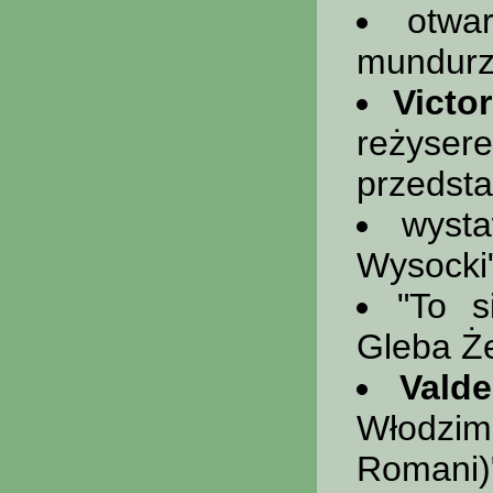
otwa
mundurz
Victo
reżyser
przedsta
wyst
Wysocki"
"To s
Gleba Ż
Vald
Włodzim
Romani)