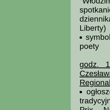
"Włodzi
spotka
dzienni
Liberty)
symbol
poety
godz. 1
Czesła
Regional
ogłosz
tradycy
Prix, N