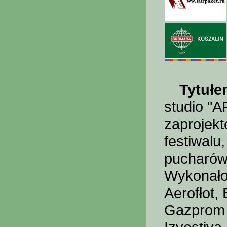
Tytułe
studio "
zaprojekt
festiwalu
pucharów 
Wykonało 
Aerofłot,
Gazprom N