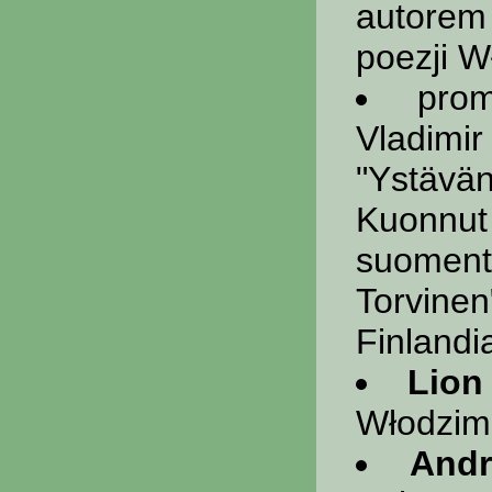
autorem 
poezji W
prom
Vladim
"Ystä
Kuo
suomen
Torvine
Finlandi
Lion
Włodzim
And