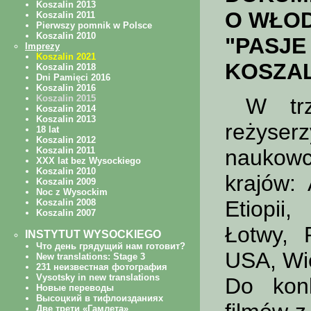
O WŁOD
"PASJE
KOSZAL
W trz
reżyser
naukowc
krajów: 
Etiopii,
Łotwy, P
USA, Wie
Do konk