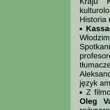
Kraju K
kulturo
Historia
Kassa
Włodzim
Spotka
profeso
tłumac
Aleksan
język am
Z film
Oleg V