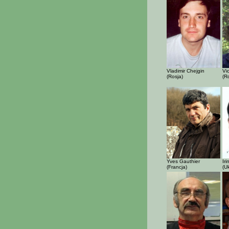
Vladimir Chejgin
Vi
(Rosja)
(R
Yves Gauthier
Ir
(Francja)
(U