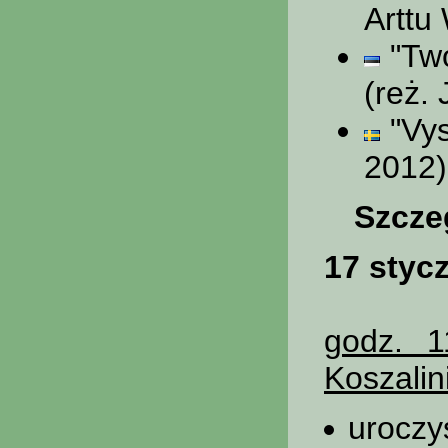
Arttu
"Two
(reż.
"Vys
2012)
Szcze
17 styc
godz. 1
Koszalin
uroczy