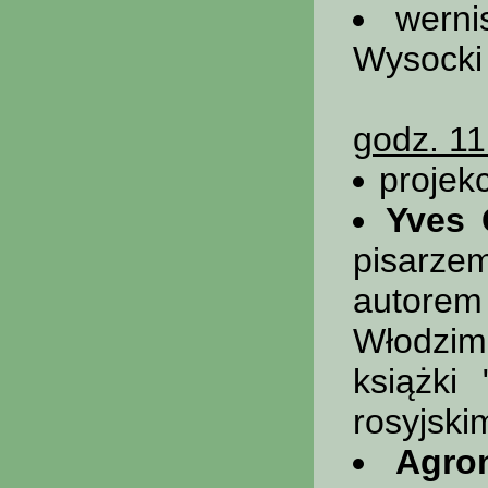
werni
Wysocki 
godz. 11
projek
Yves 
pisarz
autor
Włodzi
książki
rosyjski
Agro