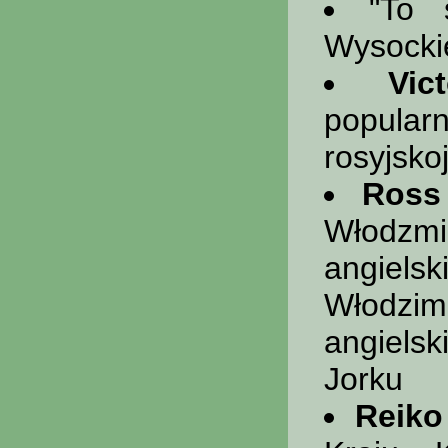
"To 
Wysocki
Vic
popula
rosyjsko
Ross
Włodzmi
angiels
Włodzim
angiels
Jorku
Reiko