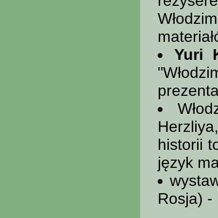
reżyse
Włodzim
materiał
Yuri 
"Włodzi
prezenta
Włod
Herzliy
historii
język ma
wystaw
Rosja) -