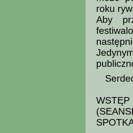
roku rywa
Aby pr
festiwal
następn
Jedynym
publiczn
Serde
WSTĘP 
(SEAN
SPOTKAN