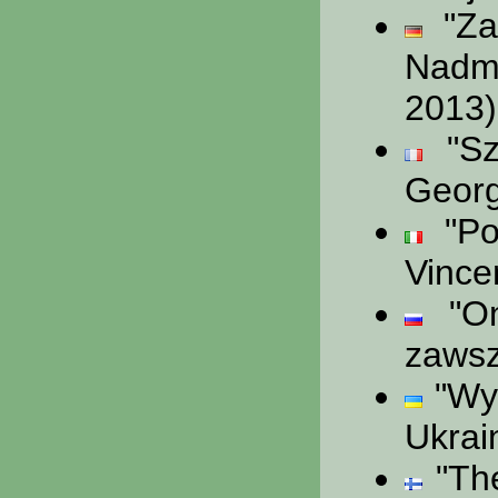
"Za 
Nadmi
2013)
"Szt
Georg
"Pol
Vince
"On
zawsz
"Wys
Ukrai
"The