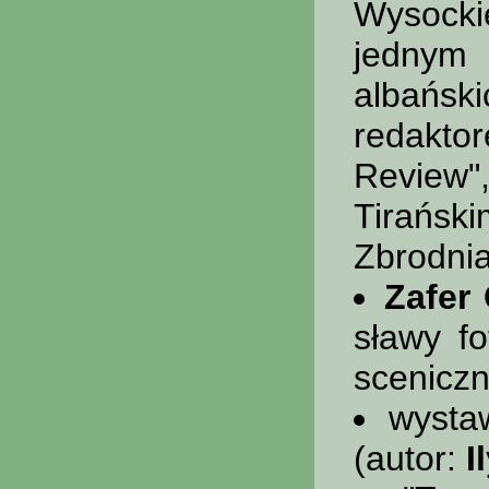
Wysock
jednym 
albański
redakto
Review"
Tirańs
Zbrodni
Zafer
sławy fo
scenicz
wysta
(autor:
I