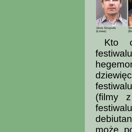
Jānis Strupulis
Se
(Łotwa)
(Bi
Kto o
festiwa
hegemon
dziewię
festiwal
(filmy 
festiwa
debiuta
może po