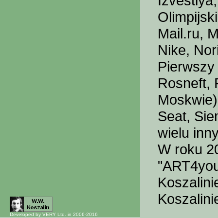
Izvestiya
Olimpijsk
Mail.ru, 
Nike, Nor
Pierwszy 
Rosneft,
Moskwie),
Seat, Sie
wielu inn
W roku 2
"ART4you
Koszalini
Koszalini
Developed by VERY Ltd. in 2006-2016