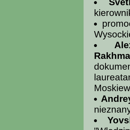
Svet
kierown
promoc
Wysockie
Al
Rakhma
dokume
laureat
Moskiew
Andre
nieznany
Yov