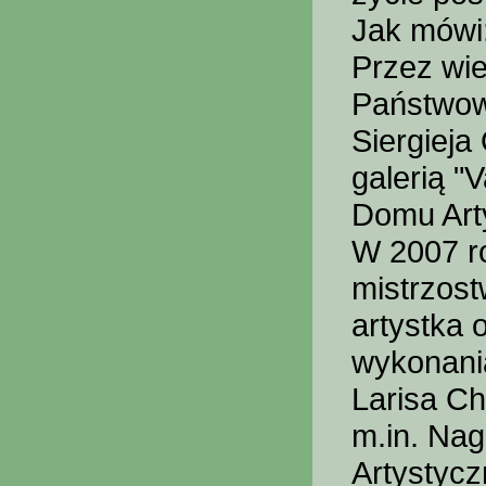
Jak mówi:
Przez wi
Państwow
Siergieja
galerią "
Domu Art
W 2007 ro
mistrzost
artystka 
wykonania
Larisa Ch
m.in. Na
Artystycz