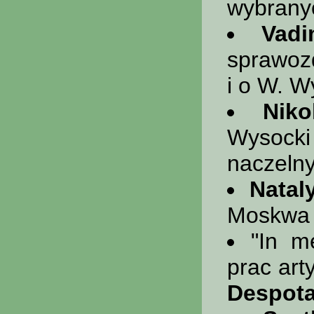
wybranyc
Vadi
sprawozd
i o W. W
Niko
Wysocki
naczelny
Natal
Moskwa 
"In m
prac arty
Despota