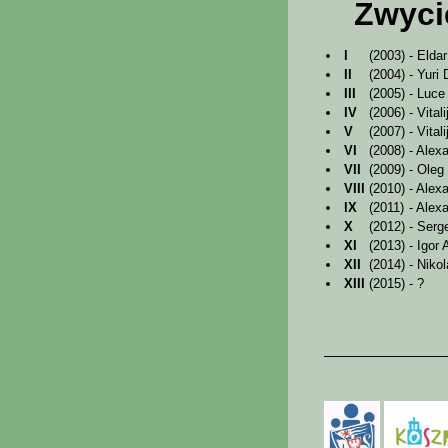
Zwyci
I
(2003)
- Elda
II
(2004)
- Yuri
III
(2005)
- Luce
IV
(2006)
- Vita
V
(2007)
- Vita
VI
(2008)
- Alex
VII
(2009)
- Oleg
VIII
(2010)
- Alex
IX
(2011)
- Alex
X
(2012)
- Serg
XI
(2013)
- Igor
XII
(2014)
- Niko
XIII
(2015)
- ?