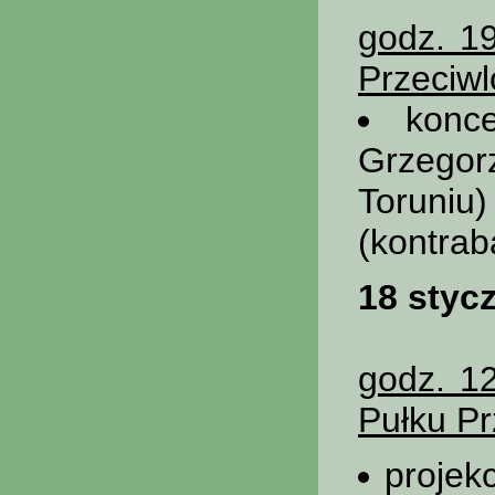
godz. 1
Przeciwl
konc
Grzegor
Toruniu)
(kontrab
18 stycz
godz. 1
Pułku Pr
projek