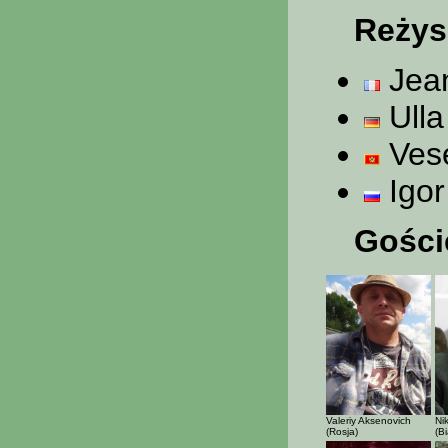
Reżys
Jean
Ulla
Vese
Igor
Goście
Valeriy Aksenovich
Ni
(Rosja)
(Bi