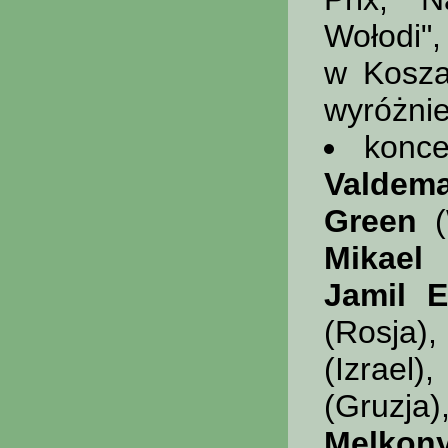
Wołodi"
w Koszal
wyróżni
konce
Valdema
Green
(
Mikael
(
Jamil E
(Rosja)
(Izrael)
(Gruzja
Melkon