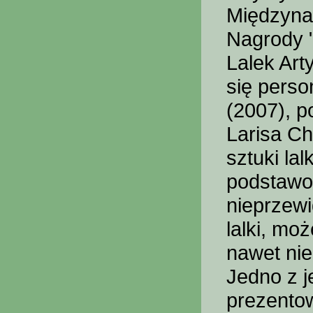
Międzyna
Nagrody 
Lalek Art
się perso
(2007), 
Larisa Ch
sztuki la
podstawow
nieprzewi
lalki, mo
nawet nie
Jedno z j
prezentow