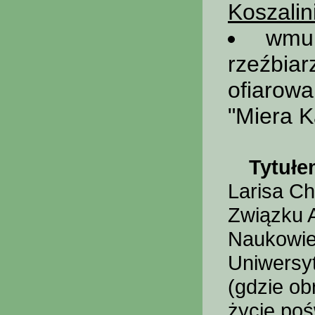
Koszalin
wmur
rzeźbia
ofiarow
"Miera K
Tytułe
Larisa Ch
Związku A
Naukowie
Uniwersy
(gdzie ob
życie poś