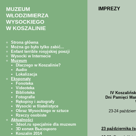
IMPREZY
IV Koszalińs
Dni Pamięci Mar
23-24 październ
23 października (s