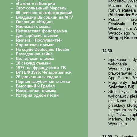
koncertòw Wyso
Muzeum Wy­soc­
Rakurs
Rafael
(
Aleksander Sv
Pokaz filmu-
Festiwalu Do
Włodzimierzu W
Wysockiego w K
Siergiej Kocze
14:30
.
Spotkanie i dy
wykonania i s
Wysockiego 
prawosławnej 
App. Piotra i P
Fragmenty li
Swietłana Bil)
Stop fizyki i 
wykonawcy pieśn
dziedzinie fi
przekłady któr
“Literatura na ś
się “iskrą zap
Marleny, która
Wysockim.
18:00
. Tradycyjne 