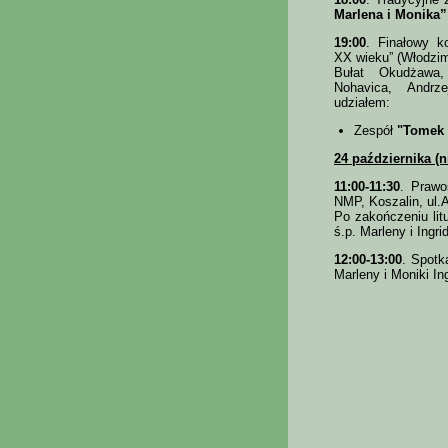
Marlena i Monika”
19:00
. Finałowy k
XX wieku” (Włodzi
Bułat Okudżawa,
Nohavica, Andrz
udziałem:
Zespół
"Tomek 
24 października (n
11:00-11:30
. Prawo
NMP, Koszalin, ul.
Po zakończeniu litu
ś.p. Marleny i Ingr
12:00-13:00
. Spotk
Marleny i Moniki In