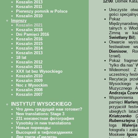
12:00
. Domek Kata,
Uroczyste otw
gości specjalny
Pokaz sli
Międzynarodowy
tal­nych o Wło
Zimną w każ
Swietłany Bil
).
Otwarcie wyst
festiwalowe ws
Dienisow
, Ro
Izrael).
Pokaz fragme
“tylko dla nas” 
Wideomost: Z 
uczestnicy festiw
Recytacja prze
Wysockiego w
Muzycznego A
Andrzeja Czerw
Wspomnienia 
pamięci
Marlen
przyjaciół fest
ubiegłych lata
Kriatczenko
(2
Rubensztejna
(
lo­ga
Walerij
fotografa i za­
Moskwie
Igora