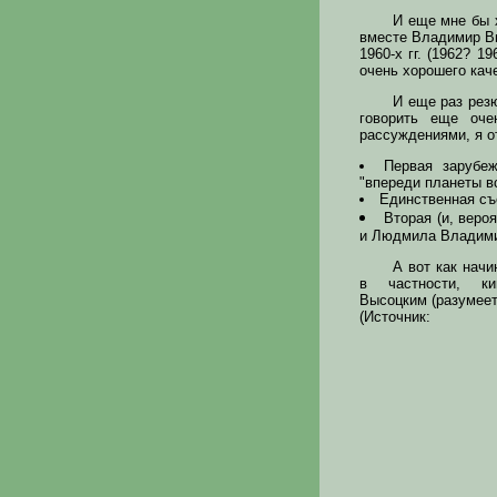
И еще мне бы 
вместе Владимир В
1960-х гг. (1962? 
очень хорошего кач
И еще раз рез
говорить еще оче
рассуждениями, я о
Первая зарубе
"впереди планеты вс
Единственная съ
Вторая (и, веро
и Людмила Владими
А вот как начи
в частности, к
Высоцким (разумеетс
(Источник: