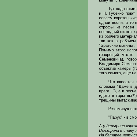
минуты "с копейками
Тут надо отмет
и Н. Губенко поют
совсем коротенькие
одной песни, в то
строфы из песен "
последний сюжет хр
из рбочего материа
так как в рабочем
"Братские могилы", 
Помимо этого испо
говорящий что-то
Семеновича), гово
Владимира Семенов
объектив камеры (т
того самого, еще н
Что касается 
словами "Даже в д
врага..."), а в пес
идете в горы вы?")
трещины вытаскивая.
Резюмируя выш
"Парус" - в см
А у дельфина взрез
Выстрела в спину 
На батарее нету с