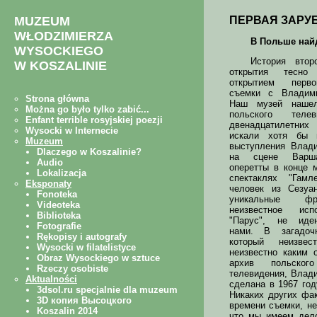
ПЕРВАЯ ЗАРУ
В Польше найд
История
второ
открытия тесно
открытием перво
съемки с Владим
Наш музей наше
польского теле
двенадцатилетни
искали хотя бы 
выступления Влад
на сцене Варша
оперетты в конце 
спектаклях "Гам
человек из Сезуа
уникальные фр
неизвестное исп
"Парус", не иден
нами. В загадоч
который неизве
неизвестно каким 
архив польского
телевидения, Влади
сделана в 1967 го
Никаких других фа
времени съемки, не
что мы имеем дело