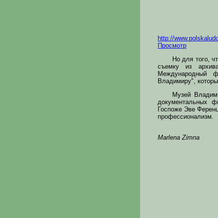
http://www.polskalud
Просмотр
Но для того, 
съемку из архив
Международный ф
Владимиру", который
Музей Владими
документальных фи
Госпоже Эве Ференц
профессионализм.
Marlena Zimna