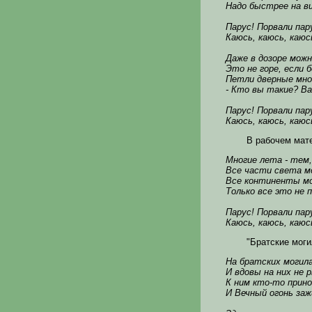
Надо быстрее на в
Парус! Порвали пар
Каюсь, каюсь, каюсь
Даже в дозоре мож
Это не горе, если 
Петли дверные мно
- Кто вы такие? Ва
Парус! Порвали пар
Каюсь, каюсь, каюсь
В рабочем мат
Многие лета - тем,
Все части света м
Все континенты мо
Только все это не п
Парус! Порвали пар
Каюсь, каюсь, каюсь
"Братские моги
На братских могил
И вдовы на них не 
К ним кто-то прин
И Вечный огонь за