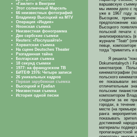
варшавскую съемку 
мы имеем дело с пр
уже в 1967 году з
Высоцком, причем
предположение ка
Высоцкого появляло
польской печати с
анализировалась (в
журнале "Teatr" (оп
певце, композиторе
тогда "приметить и 
Я решила "пок
Dokumentalnych i F
кинотеатров. Пол
кинематографии (п
польского кинемато
ее показывали ве
отличительным зна
польским пианисто
композитором Влад
следили за ее пр
городах, в течение
месте (на премьере
ранга мероприяти
показывать зрите
достижений народн
материалы подверга
пропагандистской 
операторы, многие 