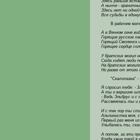
Здесь раньше вста
А нынче - гранитн
Здесь нет ни одной
Все судьбы в един
В рабочем мат
А в Вечном огне в
Горящие русские х
Горящий Смоленск 
Горящее сердце со
У братских могил н
Сюда ходят люди п
На братских могил
Но разве от этого 
"Скалолазка" -
Я спросил тебя: - З
А ты к вершине шла
- Ведь Эльбрус и с 
Рассмеялась ты и в
И с тех пор ты ста
Альпинистка моя, с
Первый раз меня и
Улыбалась ты, скал
А потом, за эти п
Когда ужин твой я 