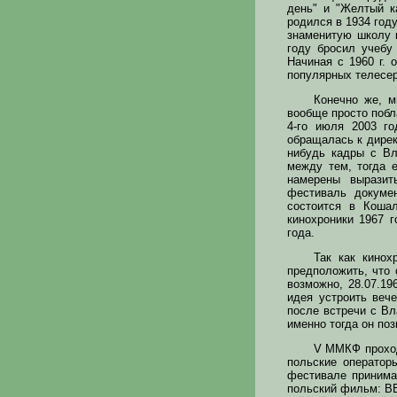
день" и "Желтый к
родился в 1934 году
знаменитую школу к
году бросил учебу
Начиная с 1960 г.
популярных телесер
Конечно же, м
вообще просто побл
4-го июля 2003 го
обращалась к дирек
нибудь кадры с Вл
между тем, тогда 
намерены выразит
фестиваль докуме
состоится в Коша
кинохроники 1967 
года.
Так как кино
предположить, что 
возможно, 28.07.19
идея устроить веч
после встречи с В
именно тогда он по
V ММКФ проходи
польские операторы
фестивале принима
польский фильм: В