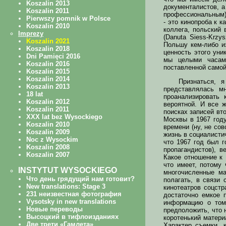
документалистов, а
профессиональным),
- это кинопроба к 
коллега, польский 
(Danuta Siess-Krzy
Польшу кем-либо из
ценность этого уни
мы целыми часами
поставленной самой
Признаться, 
представлялась м
проанализировать 
вероятной. И все 
поисках записей вт
Москвы в 1967 году
времени (ну, не сов
жизнь в социалисти
что 1967 год был г
пропагандистов), 
Какое отношение к
что имеет, потому
многочисленные м
полагать, в связи
кинотеатров соцстр
достаточно емкое 
информацию о том
предположить, что 
коротенький матер
Характер съемки, 