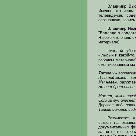
Владимир Высо
Именно это исполн
телевидения, сод
опознанную, запись
Владимир Иваш
"Баллада о солдат
Я верю что очень с
материале).
Николай Губен
- лысый и какой-то
рабочем материале)
смонтированном мат
Такова уж воровска
В нашей жизни час
Мы навеки расстае
Но наш брат нигде
Может, жизнь поги
Солнца луч блеснет 
Дорогая, ведь ворон
Только соловьи сид
Разумеется, я
вышел на экраны,
документальных фил
за того, что в хро