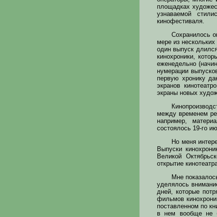
площадках художес
узнаваемой стили
кинофестиваля.
Сохранилось о
мере из нескольких 
один выпуск длился
кинохроники, котор
еженедельно (начин
нумерации выпусков.
первую хронику дан
экранов кинотеатр
экраны новых худо
Кинопроизводс
между временем ре
например, матери
состоялось 19-го ию
Но меня интер
Выпуски кинохрони
Великой Октябрьс
открытие кинотеатра
Мне показалось
уделялось внимание
дней, которые пот
фильмов кинохроник
поставленном по кн
в нем вообще не 