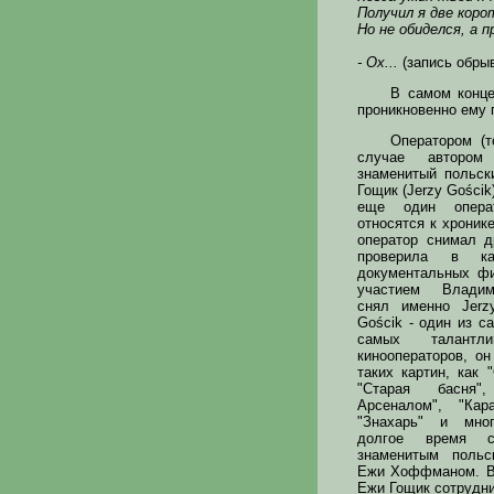
Получил я две коро
Но не обиделся, а п
- Ох...
(запись обры
В самом конце
проникновенно ему 
Оператором (т
случае автором
знаменитый польск
Гощик (Jerzy Gościk
еще один опера
относятся к хроник
оператор снимал д
проверила в ка
документальных ф
участием Владим
снял именно Jerzy
Gościk - один из с
самых талантли
кинооператоров, о
таких картин, как 
"Старая басня"
Арсеналом", "Кара
"Знахарь" и мно
долгое время
со
знаменитым польс
Ежи Хоффманом. В
Ежи Гощик сотрудни