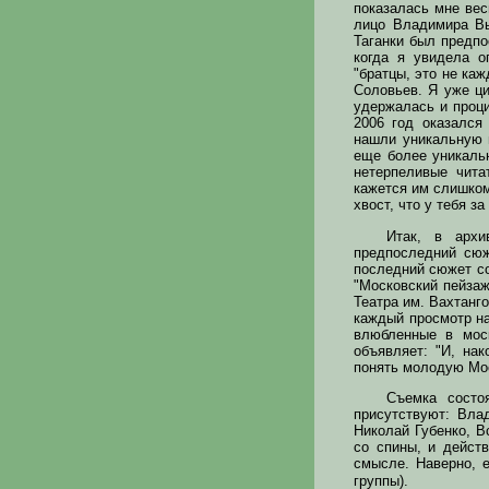
показалась мне вес
лицо Владимира Вы
Таганки был предпо
когда я увидела о
"братцы, это не ка
Соловьев. Я уже ци
удержалась и проци
2006 год оказался
нашли уникальную 
еще более уникальн
нетерпеливые чит
кажется им слишком
хвост, что у тебя з
Итак, в архи
предпоследний сюж
последний сюжет со
"Московский пейзаж
Театра им. Вахтанго
каждый просмотр н
влюбленные в моск
объявляет: "И, нак
понять молодую Мо
Съемка состо
присутствуют: Вла
Николай Губенко, В
со спины, и дейст
смысле. Наверно, 
группы).