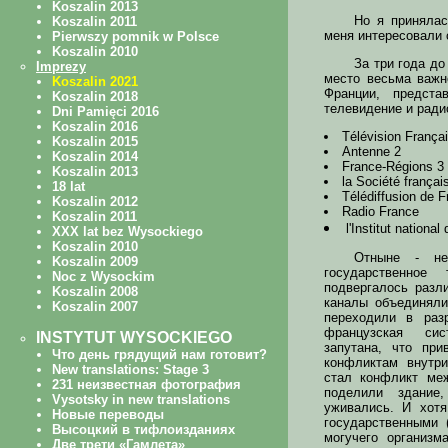
Но я принялас
меня интересовали 
За три года д
место весьма важн
Франции, предста
телевидение и ради
Télévision França
Antenne 2
France-Régions 3
la Société françai
Télédiffusion de 
Radio France
l'Institut national
Отныне - не
государственное
подвергалось разл
каналы объединяли
переходили в раз
французская сис
запутана, что пр
конфликтам внутр
стал конфликт ме
поделили здание
уживались. И хот
государственными 
могучего организм