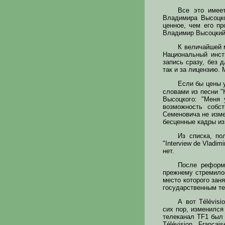
Все это имеет
Владимира Высоцко
ценное, чем его пр
Владимир Высоцкий 
К величайшей 
Национальный инст
запись сразу, без 
так и за лицензию. 
Если бы цены 
словами из песни "
Высоцкого: "Меня 
возможность собс
Семеновича не изме
бесценные кадры из
Из списка, по
"Interview de Vladi
нет.
После реформ
прежнему стремилос
место которого заня
государственным те
А вот Télévisi
сих пор, изменился
телеканал TF1 был 
Télévision Franç