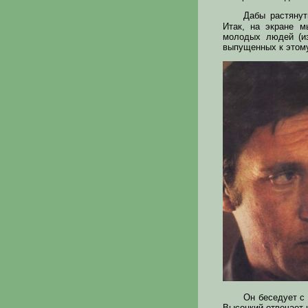
Дабы растяну
Итак, на экране м
молодых людей (из
выпущенных к этому
Он беседует с
Высоцкий отвечает 