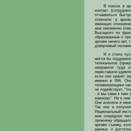
В поиске в ар
контакт (сотрудн
отчаиваться быст
отвечали: в архив
имеющих отношение
мне неизменно отве
Высоцкого по фран
образованные и пре
архиве ничего нет, 
доверчивый челове
И я стала пус
могла бы поддержат
телеканалов (прек
направили туда и
переставали удивля
если они хранят за
именно в INA. Они
телевизионщики нас
не подействует, "п
- и мы сами к ним 
важному". Ни о чем 
Они вселяли в мен
Так оно и получи
Национальный инсти
мое очередное пис
прежнему обращалас
архиве съемку, кот
данных, к доступн