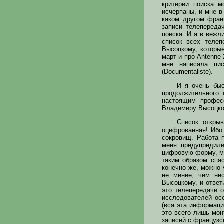
критерии поиска м
исчерпаны, и мне в 
каком другом фран
записи телепереда
поиска. И я в вежл
список всех телеп
Высоцкому, которые
март и про Antenne 
мне написала пис
(Documentaliste).
И я очень быс
продолжительного 
настоящим профес
Владимиру Высоцком
Список откры
оцифрованная! Ибо
сокровищ. Работа 
меня предупредили
цифровую форму, мн
таким образом спа
конечно же, можно 
не менее, чем не
Высоцкому, и ответ
это телепередачи 
исследователей осо
(вся эта информаци
это всего лишь мон
записей с французс