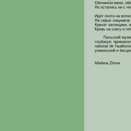
Обложили меня, об
Но остались ни с че
Идет охота на волко
На серых хищников 
Кричат загонщики, 
Кровь на снегу и п
Польский музе
глубокую признат
national de l'audiov
уникальной и бесце
Marlena Zimna