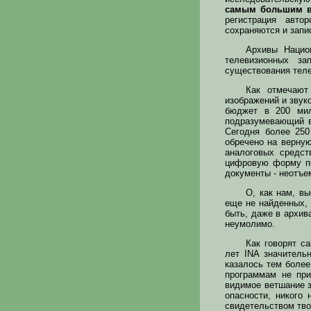
самым большим в 
регистрация авто
сохраняются и запи
Архивы Нацио
телевизионных з
существования тел
Как отмечают
изображений и звук
бюджет в 200 мил
подразумевающий в
Сегодня более 250
обречено на верную
аналоговых средст
цифровую форму по
документы - неотъе
О, как нам, в
еще не найденных, 
быть, даже в архив
неумолимо.
Как говорят с
лет INA значитель
казалось тем более
программам не при
видимое ветшание з
опасности, никого
свидетельством тво