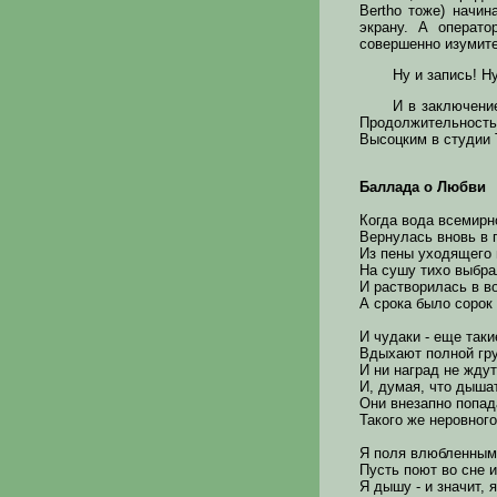
Bertho тоже) начи
экрану. А операт
совершенно изумите
Ну и запись! Ну
И в заключение
Продолжительност
Высоцким в студии 
Баллада о Любви
Когда вода всемирн
Вернулась вновь в 
Из пены уходящего 
На сушу тихо выбр
И растворилась в в
А срока было сорок 
И чудаки - еще таки
Вдыхают полной гру
И ни наград не ждут
И, думая, что дышат
Они внезапно попад
Такого же неровного
Я поля влюбленным
Пусть поют во сне и
Я дышу - и значит, 