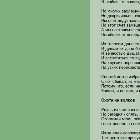
Я люблю - и, значит
Но многих захлебн
Не докричишься, ско
Им счет ведут молв
Но этот счет замеша
А мы поставим свеч
Погибшим от невида
Их голосам дано сли
И душам их дано бр
И вечностью дышать
И встретиться со в
На хрупких перепра
На узких перекрестк
Свежий ветер избра
С ног сбивал, из м
Потому что, если н
Значит, и не жил, и
Охота на волков
Рвусь из сил и из в
Но сегодня - опять, 
Обложили меня, об
Гонят весело на ном
Из-за елей хлопочут
Там охотники прячут