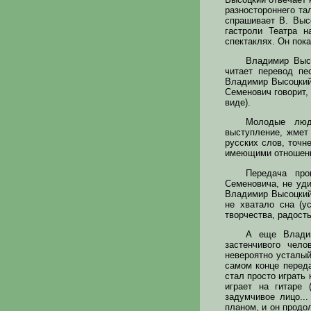
разностороннего тал
спрашивает В. Высо
гастроли Театра 
спектаклях. Он пок
Владимир Выс
читает перевод пе
Владимир Высоцкий
Семенович говорит,
виде).
Молодые люд
выступление, жмет 
русских слов, точн
имеющими отношени
Передача про
Семеновича, не уди
Владимир Высоцкий 
не хватало сна (у
творчества, радост
А еще Владим
застенчивого чело
невероятно усталый
самом конце перед
стал просто играть
играет на гитаре 
задумчивое лицо..
планом, и он продо