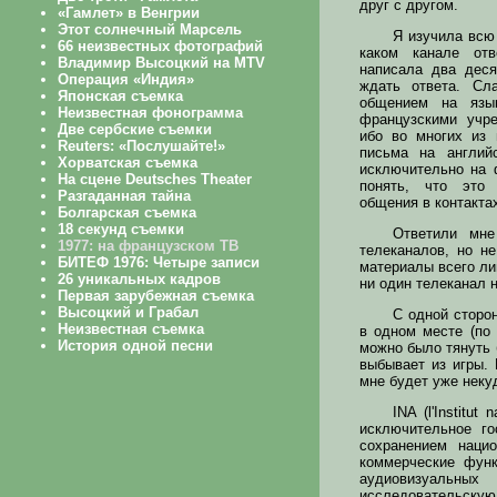
друг с другом.
Я изучила всю 
каком канале отв
написала два деся
ждать ответа. Сл
общением на язы
французскими учр
ибо во многих из 
письма на англий
исключительно на 
понять, что это
общения в контакта
Ответили мне
телеканалов, но н
материалы всего лиш
ни один телеканал 
С одной сторо
в одном месте (по 
можно было тянуть 
выбывает из игры. 
мне будет уже неку
INA (l'Institu
исключительное г
сохранением наци
коммерческие фун
аудиовизуальных
исследовательскую 