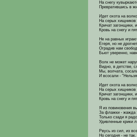
На снегу кувыркают
Превратившись в ж
Идет охота на волко
На серых хищников 
Кричат загонщики, 
Кровь на снегу и п
Не на равных играю
Егеря, но не дрогнет
Оградив нам свобо
Бьют уверенно, нав
Волк не может нару
Видно, в детстве, 
Мы, волчата, сосал
И всосали - "Нельзя
Идет охота на волко
На серых хищников 
Кричат загонщики, 
Кровь на снегу и п
Я из повиновения 
За флажки - жажда 
Только сзади я рад
Удивленные крики 
Рвусь из сил, из вс
Но сегодня - не так,