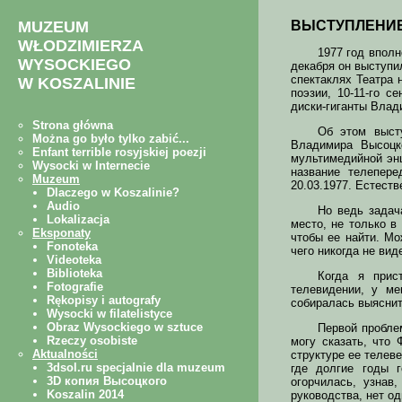
ВЫСТУПЛЕНИЕ
1977 год вполн
декабря он выступил
спектаклях Театра 
поэзии, 10-11-го 
диски-гиганты Влад
Об этом выст
Владимира Высоцк
мультимедийной энц
название телепере
20.03.1977. Естеств
Но ведь задач
место, не только в
чтобы ее найти. Мо
чего никогда не виде
Когда я прис
телевидении, у ме
собиралась выяснит
Первой проблем
могу сказать, что 
структуре ее телеве
где долгие годы г
огорчилась, узнав
руководства, нет од