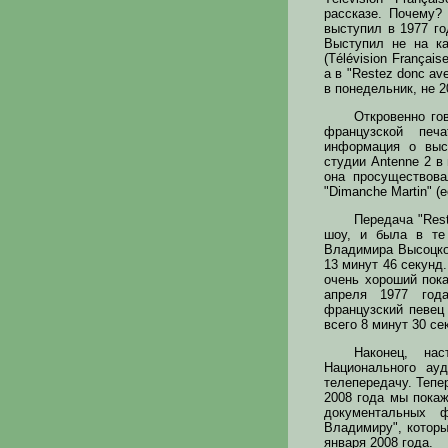
рассказе. Почему?
выступил в 1977 г
Выступил не на ка
(Télévision Françai
а в "Restez donc ave
в понедельник, не 20
Откровенно го
французской печат
информация о выс
студии Antenne 2 в
она просуществова
"Dimanche Martin" 
Передача "Rest
шоу, и была в те
Владимира Высоцк
13 минут 46 секунд.
очень хороший пока
апреля 1977 год
французский певец
всего 8 минут 30 се
Наконец, на
Национального ау
телепередачу. Тепе
2008 года мы пока
документальных 
Владимиру", которы
января 2008 года.