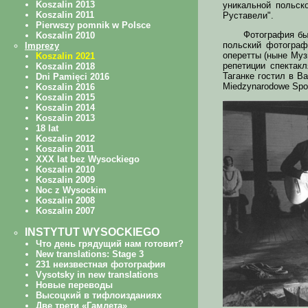
уникальной польск
Руставели".
Фотография бы
польский фотограф 
оперетты (ныне Муз
репетиции спектак
Таганке гостил в В
Miedzynarodowe Spot