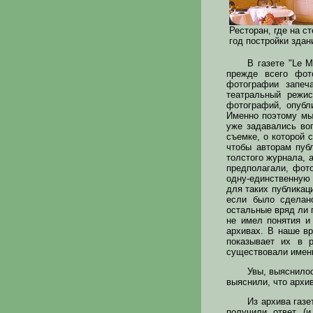
Ресторан, где на ст
год постройки здан
В газете "Le M
прежде всего фот
фотографии запеч
театральный режи
фотографий, опубл
Именно поэтому мы
уже задавались во
съемке, о которой 
чтобы авторам пуб
толстого журнала, 
предполагали, фот
одну-единственную 
для таких публикац
если было сделан
остальные вряд ли 
не имел понятия и
архивах. В наше вр
показывает их в 
существовали именн
Увы, выяснилос
выяснили, что архив
Из архива газе
получили ответ (и