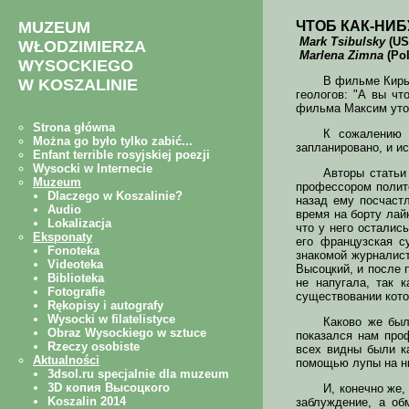
ЧТОБ КАК-НИБ
Mark Tsibulsky
(US
Marlena Zimna
(Pol
В фильме Киры
геологов: "А вы чт
фильма Максим уточ
К сожалению 
запланировано, и ис
Авторы статьи
профессором полите
назад ему посчастл
время на борту лай
что у него осталис
его французская с
знакомой журналист
Высоцкий, и после 
не напугала, так 
существовании кото
Каково же был
показался нам проф
всех видны были к
помощью лупы на ни
И, конечно же
заблуждение, а об