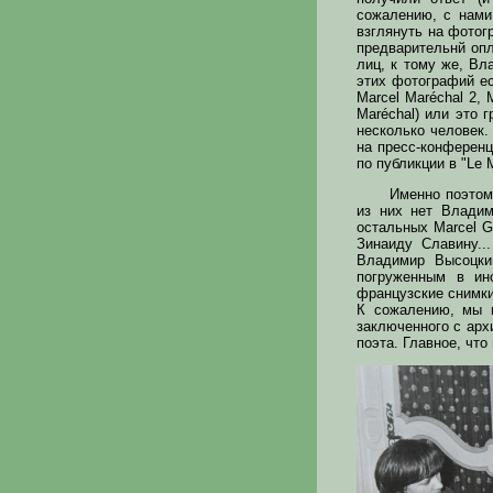
сожалению, с нами
взглянуть на фотогр
предварительнй опл
лиц, к тому же, Вл
этих фотографий ес
Marcel Maréchal 2,
Maréchal) или это 
несколько человек.
на пресс-конференц
по публикции в "Le M
Именно поэтом
из них нет Владим
остальных Marcel G
Зинаиду Славину..
Владимир Высоцки
погруженным в ин
французские снимки
К сожалению, мы н
заключенного с арх
поэта. Главное, что