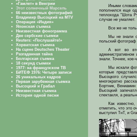
Иными словами
пополнился еще од
теплохода "Шота Ру
случае не умаляет.
Все же не толь
Мы не знали о
польский фотограф 
А вот во вто
административном 
знали. Точнее, кое-
Мы искали фот
которые представл
Высоцкого случилс
многократно расск
Бортник, Вениамин
Высоцкий запечатл
спектакля, а реаль
Как известно
отметить, что это о
выступил ТнТ, и Gra