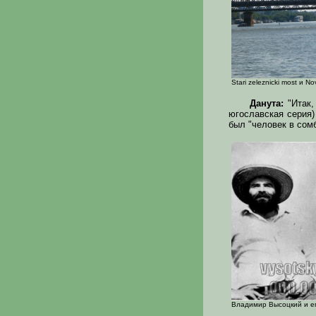
Stari zeleznicki most и No
Данута:
"Итак,
югославская серия)
был "человек в сом
Владимир Высоцкий и ег