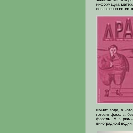
информации, матери
совершенно естеств
шумит вода, в кото
готовят фасоль, бе
форель. А в рюмка
виноградной) водки.