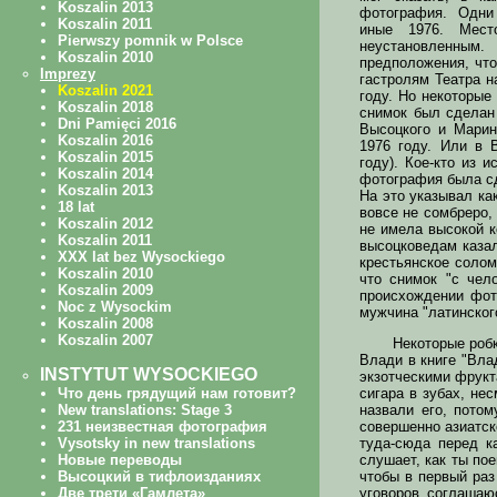
фотография. Одни
иные 1976. Мест
неустановле
предположения, чт
гастролям Театра н
году. Но некоторые
снимок был сделан
Высоцкого и Марин
1976 году. Или в 
году). Кое-кто из 
фотография была сд
На это указывал ка
вовсе не сомбреро,
не имела высокой к
высоцковедам казал
крестьянское солом
что снимок "с чел
происхождении фот
мужчина "латинского
Некоторые робк
Влади в книге "Вл
экзотческими фрукт
сигара в зубах, нес
назвали его, пото
совершенно азиатск
туда-сюда перед к
слушает, как ты по
чтобы в первый раз
уговоров соглашаю