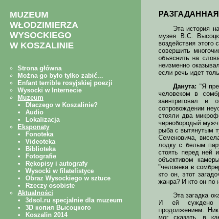
РАЗГАДАННАЯ
Эта история на
музея В.С. Высоцк
воздействия этого 
совершить многочи
объяснить на слов
неизменно оказыва
если речь идет тол
Данута:
"Я пре
человеком в сомбр
заинтриговал и 
сопровождении неус
стояли два микроф
чернобородый мужчи
рыба с вытянутым т
Семеновича, висела
лодку с белым пар
стоять перед ней 
объективом камер
"человека в сомбре
кто он, этот загад
жанра? И кто он по 
Эта загадка ок
И ей суждено 
продолжением. Ник
мог сказать, в к