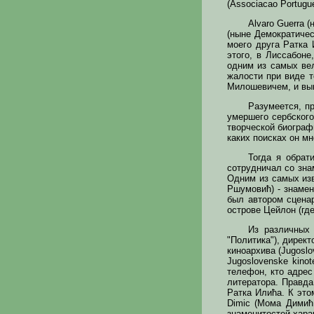
(Associacao Portugu
Alvaro Guerra 
(ныне Демократичес
моего друга Ратка 
этого, в Лиссабоне
одним из самых ве
жалости при виде т
Милошевичем, и вын
Разумеется, п
умершего сербского
творческой биографи
каких поисках он мн
Тогда я обрат
сотрудничал со знам
Одним из самых изв
Ршумовић) - знамен
был автором сцена
острове Цейлон (гд
Из различных 
"Политика"), директ
киноархива (Jugoslo
Jugoslovenske kino
телефон, кто адрес
литератора. Правда
Ратка Илића. К эт
Dimic (Мома Димић,
знаменитостей хара