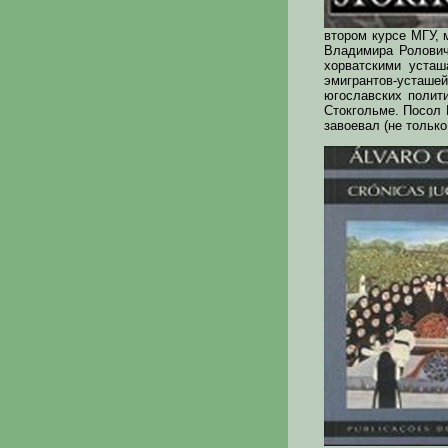
втором курсе МГУ, 
Владимира Ролович
хорватскими усташ
эмигрантов-усташе
югославских полит
Стокгольме. Посол 
завоевал (не только