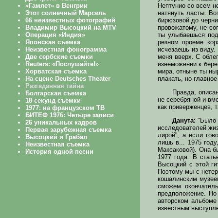
Нептунио со всем н
натянуть ласты. Во
бирюзовой до черни
провожатому, не со
ты улыбаешься под
резном проеме кор
исчезаешь из виду.
меня вверх. С обле
изнеможении к бере
мира, отныне ты ныр
плакать, но главно
Правда, описа
не серебряной и вм
как приверженцев, т
Данута:
"Было 
исследователей жиз
лирой", а если го
лишь в... 1975 год
Максаковой). Она б
1977 года. В стать
Высоцкий с этой г
Поэтому мы с нетер
кошалинским музеем
сможем окончатель
предположение. Но
авторском альбоме
известным выступле