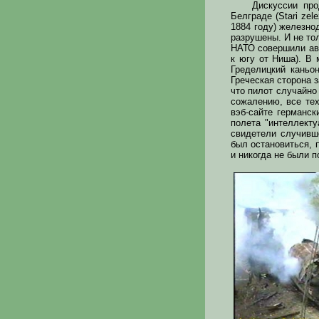
Дискуссии про
Белграде (Stari zel
1884 году) железно
разрушены. И не то
НАТО совершили ави
к югу от Ниша). В
Гределицкий каньо
Греческая сторона 
что пилот случайно
сожалению, все тех
вэб-сайте германск
полета "интеллекту
свидетели случивш
был остановиться, 
и никогда не были 