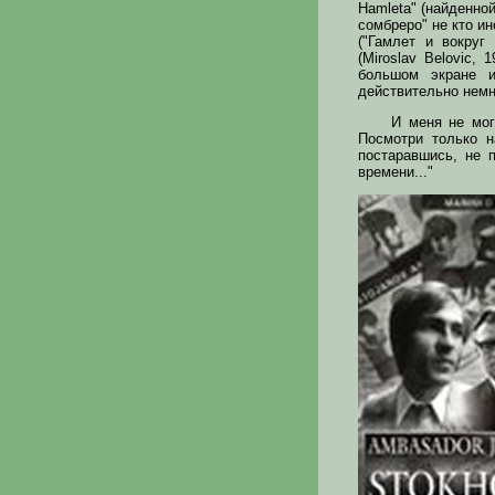
Hamleta" (найденно
сомбреро" не кто и
("Гамлет и вокруг
(Miroslav Belovic,
большом экране и
действительно немн
И меня не мог
Посмотри только н
постаравшись, не п
времени..."