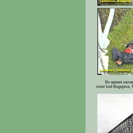
Во время натов
most kod Bogojeva, 